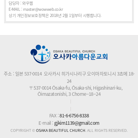
담당자 : 와우웹
E-MAIL : master@wowweb.co.kr
주소 : 일본 537-0014 오사카시 히가시나리구 오이마자토니시 3쵸메 18-
24
〒537-0014 Ōsaka-fu, Ōsaka-shi, Higashinari-ku,
Ōimazatonishi, 3 Chome−18−24
FAX :
81-6-6756-8338
E-mail :
gjkim1139@gmail.com
COPYRIGHT ©
OSAKA BEAUTIFUL CHURCH
. ALL RIGHTS RESERVED.